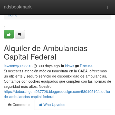
Home
adsbookmark
Togg
navi
Home
1
Alquiler de Ambulancias
Capital Federal
lawsonxjxj693816
300 days ago
News
Discuss
Si necesitas atención médica inmediata en la CABA, ofrecemos
un eficiente y seguro servicio de disponibilidad de ambulancias.
Contamos con coches equipados que cumplen con las normas de
seguridad más altos. Nuestro
https://deborahgdnt237728.blogprodesign.com/58040510/alquiler-
de-ambulancias-capital-federal
Comments
Who Upvoted