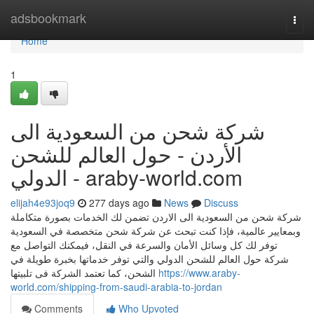
Home
adsbookmark
Togg
navi
Home
1
شركة شحن من السعودية الى
الأردن - حول العالم للشحن
الدولي - araby-world.com
elijah4e93joq9
277 days ago
News
Discuss
شركة شحن من السعودية الى الاردن تضمن لك الخدمات بصورة متكاملة
وبمعايير عالمية، فإذا كنت تبحث عن شركة شحن متخصصة في السعودية
توفر لك كل وسائل الأمان والسرعة في النقل، فيمكنك التواصل مع
شركة حول العالم للشحن الدولي والتي توفر خدماتها بخبرة طويلة في
الشحن، كما تعتمد الشركة فى تلبيتها
https://www.araby-
world.com/shipping-from-saudi-arabia-to-jordan
Comments
Who Upvoted