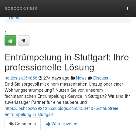
Home
adsbookmark
Togg
navi
Home
1
Entrümpelung in Stuttgart: Ihre
professionelle Lösung
nettiestsx654858
274 days ago
News
Discuss
Sind Sie sorgevoll mit einem massenhaften Umzug oder einer
Wohnungsentrümpelung? Nutzen Sie von unserem
fachmännischen Entrümpelungs-Service in Stuttgart? Wir sind Ihr
zuverlässiger Partner für eine saubere und
https://joshcocw992128.csublogs.com/45644075/staubfreie-
entrümpelung-in-stuttgart
Comments
Who Upvoted