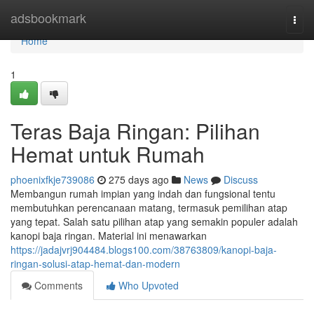
Home
adsbookmark
Togg
navi
Home
1
Teras Baja Ringan: Pilihan
Hemat untuk Rumah
phoenixfkje739086
275 days ago
News
Discuss
Membangun rumah impian yang indah dan fungsional tentu
membutuhkan perencanaan matang, termasuk pemilihan atap
yang tepat. Salah satu pilihan atap yang semakin populer adalah
kanopi baja ringan. Material ini menawarkan
https://jadajvrj904484.blogs100.com/38763809/kanopi-baja-
ringan-solusi-atap-hemat-dan-modern
Comments
Who Upvoted