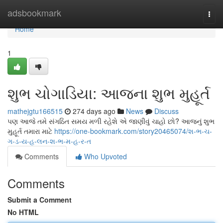
Home
adsbookmark
Togg
navi
Home
1
શુભ ચોગાડિયા: આજના શુભ મુહૂર્ત
mathejgtu166515
274 days ago
News
Discuss
પણ આજે તમે સંગઠિત સમય મળી રહેશે એ જાણીવું ચાહો છો? આજનું શુભ
મુહૂર્ત તમારા માટે
https://one-bookmark.com/story20465074/શ-ભ-ચ-
ગ-ડ-ય-હ-લન-શ-ભ-મ-હ-ર-ત
Comments
Who Upvoted
Comments
Submit a Comment
No HTML