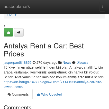
Home
adsbookmark
Togg
navi
Home
1
Antalya Rent a Car: Best
Prices
jasperpant818855
270 days ago
News
Discuss
Türkiye'nin en güzel şehirlerinden biri olan Antalya'da tatiliniz için
araba kiralamak, keşiflerinizi genişletmek için harika bir yoldur.
Şehrin/Antalyanın/Kentin kalbinde konumlanmış aracımızla şehrin
https://oisihaug873463.bloginwi.com/71141928/antalya-car-hire-
lowest-costs
Comments
Who Upvoted
Comments