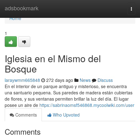
Home
adsbookmark
Togg
navi
Home
1
Iglesia en el Mismo del
Bosque
laraywmm665848
272 days ago
News
Discuss
En el interior de un parque antiguo y misterioso, se encuentra
una santuario pequena. Sus paredes de madera están cubiertas
de flores, y sus ventanas permiten brillar la luz del día. El lugar
posee un aire de
https://sabrinaomsf546868.mycoolwiki.com/user
Comments
Who Upvoted
Comments