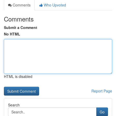
Comments
Who Upvoted
Comments
Submit a Comment
No HTML
HTML is disabled
Report Page
Search
Go