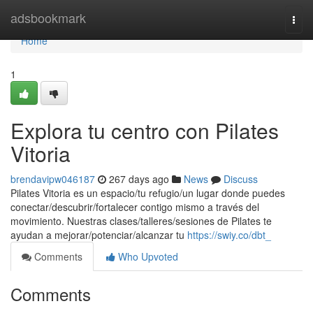
Home
adsbookmark
Togg
navi
Home
1
Explora tu centro con Pilates
Vitoria
brendavipw046187
267 days ago
News
Discuss
Pilates Vitoria es un espacio/tu refugio/un lugar donde puedes
conectar/descubrir/fortalecer contigo mismo a través del
movimiento. Nuestras clases/talleres/sesiones de Pilates te
ayudan a mejorar/potenciar/alcanzar tu
https://swiy.co/dbt_
Comments
Who Upvoted
Comments