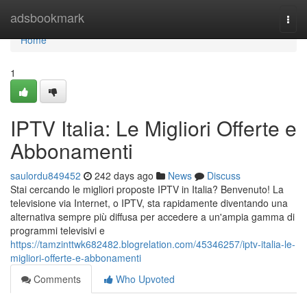
Home
adsbookmark
Togg
navi
Home
1
IPTV Italia: Le Migliori Offerte e
Abbonamenti
saulordu849452
242 days ago
News
Discuss
Stai cercando le migliori proposte IPTV in Italia? Benvenuto! La
televisione via Internet, o IPTV, sta rapidamente diventando una
alternativa sempre più diffusa per accedere a un'ampia gamma di
programmi televisivi e
https://tamzinttwk682482.blogrelation.com/45346257/iptv-italia-le-
migliori-offerte-e-abbonamenti
Comments
Who Upvoted