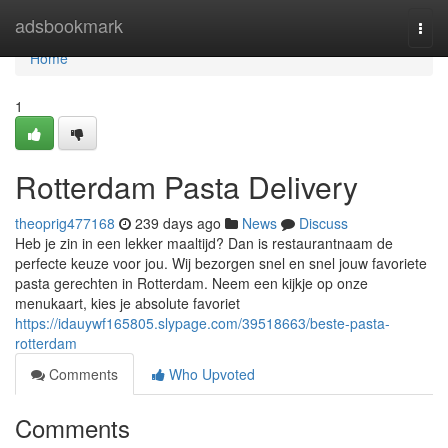
Home
adsbookmark
Togg
navi
Home
1
Rotterdam Pasta Delivery
theoprig477168
239 days ago
News
Discuss
Heb je zin in een lekker maaltijd? Dan is restaurantnaam de
perfecte keuze voor jou. Wij bezorgen snel en snel jouw favoriete
pasta gerechten in Rotterdam. Neem een kijkje op onze
menukaart, kies je absolute favoriet
https://idauywf165805.slypage.com/39518663/beste-pasta-
rotterdam
Comments
Who Upvoted
Comments