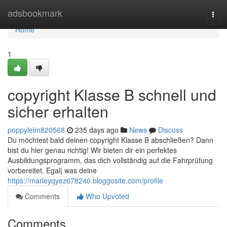
Home
adsbookmark
Togg
navi
Home
1
copyright Klasse B schnell und
sicher erhalten
poppylelm820568
235 days ago
News
Discuss
Du möchtest bald deinen copyright Klasse B abschließen? Dann
bist du hier genau richtig! Wir bieten dir ein perfektes
Ausbildungsprogramm, das dich vollständig auf die Fahrprüfung
vorbereitet. Egal| was deine
https://marleyqyez678240.bloggosite.com/profile
Comments
Who Upvoted
Comments