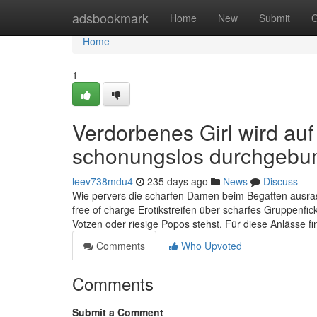
Home
adsbookmark
Home
New
Submit
G
Home
1
Verdorbenes Girl wird au
schonungslos durchgebu
leev738mdu4
235 days ago
News
Discuss
Wie pervers die scharfen Damen beim Begatten ausraste
free of charge Erotikstreifen über scharfes Gruppenfic
Votzen oder riesige Popos stehst. Für diese Anlässe f
Comments
Who Upvoted
Comments
Submit a Comment