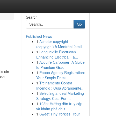
Search
Go
Published News
1
Acheter copyright
(copyright) à Montréal famill...
1
Longueville Electrician
Enhancing Electrical Fa...
1
Acquire Carbomer: A Guide
to Premium Grad...
ls ein
1
Poppo Agency Registration:
sse
Your Simple Detai...
1
Treinamento Contra
Incêndio : Guia Abrangente...
1
Selecting a Ideal Marketing
Strategy: Cost-Per-...
1
123b: Hướng dẫn truy cập
và khám phá chi t...
1
Sweet Tiny Yorkies: Your