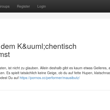
roups
Register
Login
f dem K&uuml;chentisch
mst
n, ist nicht zu glauben. Allein deshalb gibt es kaum etwas Geileres, a
ken. Es spielt tatsächlich keine Geige, ob du auf fette Hupen, klatschna
indest Du auf
https://pornos.cc/performer/mausibutz/