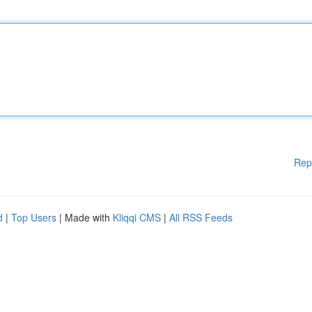
Rep
d
|
Top Users
| Made with
Kliqqi CMS
|
All RSS Feeds