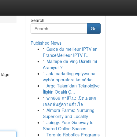
Search
Go
Published News
1
Guide du meilleur IPTV en
FranceMeilleur IPTV F...
1
Maltepe de Vinç Ücretli mi
Aranıyor ?
1
Jak marketing wpływa na
 läge
wybór operatora komórko...
1
Arge Takım'dan Teknolojiye
İlişkin Odaklı Ç...
1
win666 คาสิโน: เปิดเผยทุก
เคล็ดลับสู่ความสำเร็จ
1
Almora Farms: Nurturing
Superiority and Locality
1
Joingy: Your Gateway to
Shared Online Spaces
1
Toronto Robotics Programs