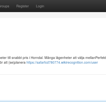
roups
Register
Login
eter till snabbt pris i Horndal. Många lägenheter att välja mellanPerfekt
ör att {se|planera
https://safarfcd780774.wikirecognition.com/user