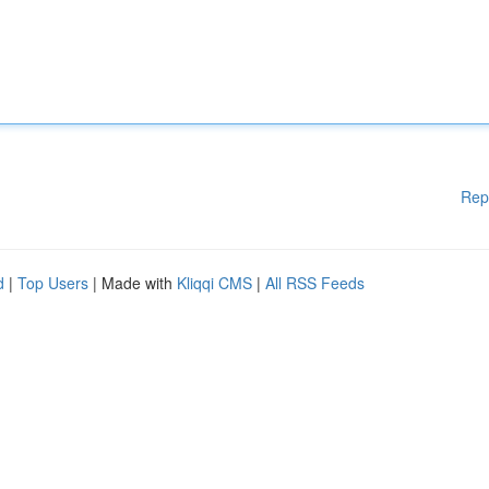
Rep
d
|
Top Users
| Made with
Kliqqi CMS
|
All RSS Feeds