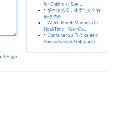
for Children : Spa...
1
悟空浏览器：速度与安全的
最佳结合
1
Watch March Madness In
Real-Time : Your Co...
1
Container 20 Fuß kaufen:
Secondhand & Gebraucht...
ort Page