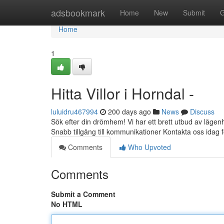
Home
adsbookmark
Home
New
Submit
G
Home
1
Hitta Villor i Horndal -
luluidru467994
200 days ago
News
Discuss
Sök efter din drömhem! Vi har ett brett utbud av lägenh
Snabb tillgång till kommunikationer Kontakta oss idag f
Comments
Who Upvoted
Comments
Submit a Comment
No HTML