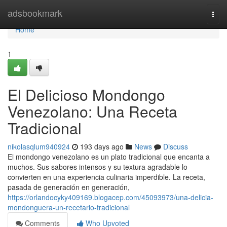
Home
adsbookmark
Togg
navi
Home
1
El Delicioso Mondongo
Venezolano: Una Receta
Tradicional
nikolasqlum940924
193 days ago
News
Discuss
El mondongo venezolano es un plato tradicional que encanta a
muchos. Sus sabores intensos y su textura agradable lo
convierten en una experiencia culinaria imperdible. La receta,
pasada de generación en generación,
https://orlandocyky409169.blogacep.com/45093973/una-delicia-
mondonguera-un-recetario-tradicional
Comments
Who Upvoted