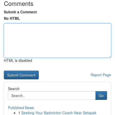
Comments
Submit a Comment
No HTML
HTML is disabled
Report Page
Search
Go
Published News
1
Seeking Your Badminton Coach Near Setapak