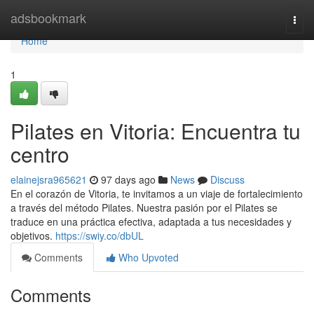
Home
adsbookmark
Togg
navi
Home
1
Pilates en Vitoria: Encuentra tu
centro
elainejsra965621
97 days ago
News
Discuss
En el corazón de Vitoria, te invitamos a un viaje de fortalecimiento
a través del método Pilates. Nuestra pasión por el Pilates se
traduce en una práctica efectiva, adaptada a tus necesidades y
objetivos.
https://swiy.co/dbUL
Comments
Who Upvoted
Comments