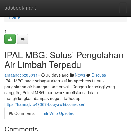
Home
adsbookmark
Togg
navi
Home
1
IPAL MBG: Solusi Pengolahan
Air Limbah Terpadu
amaangcpx850114
90 days ago
News
Discuss
IPAL MBG hadir sebagai alternatif komprehensif untuk
pengolahan air buangan komersial . Dengan teknologi yang
canggih , Solusi MBG menawarkan efisiensi dalam
menghilangkan dampak negatif terhadap
https://hannajvtu493674.ouyawiki.com/user
Comments
Who Upvoted
Comments