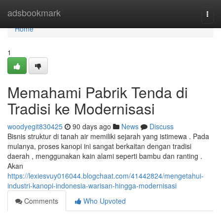
Home
adsbookmark
Togg
navi
Home
1
Memahami Pabrik Tenda di
Tradisi ke Modernisasi
woodyegit830425
90 days ago
News
Discuss
Bisnis struktur di tanah air memiliki sejarah yang istimewa . Pada
mulanya, proses kanopi ini sangat berkaitan dengan tradisi
daerah , menggunakan kain alami seperti bambu dan ranting .
Akan
https://lexiesvuy016044.blogchaat.com/41442824/mengetahui-
industri-kanopi-indonesia-warisan-hingga-modernisasi
Comments
Who Upvoted