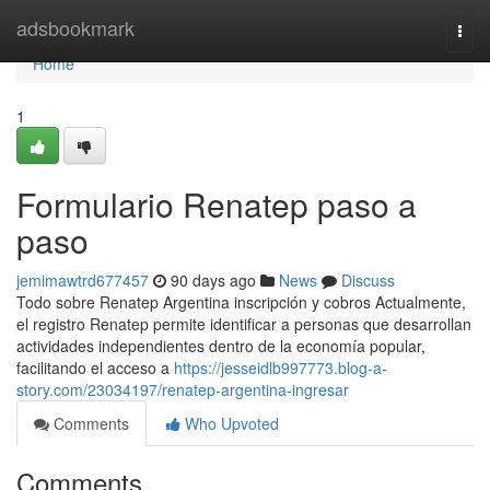
Home
adsbookmark
Togg
navi
Home
1
Formulario Renatep paso a
paso
jemimawtrd677457
90 days ago
News
Discuss
Todo sobre Renatep Argentina inscripción y cobros Actualmente,
el registro Renatep permite identificar a personas que desarrollan
actividades independientes dentro de la economía popular,
facilitando el acceso a
https://jesseidlb997773.blog-a-
story.com/23034197/renatep-argentina-ingresar
Comments
Who Upvoted
Comments