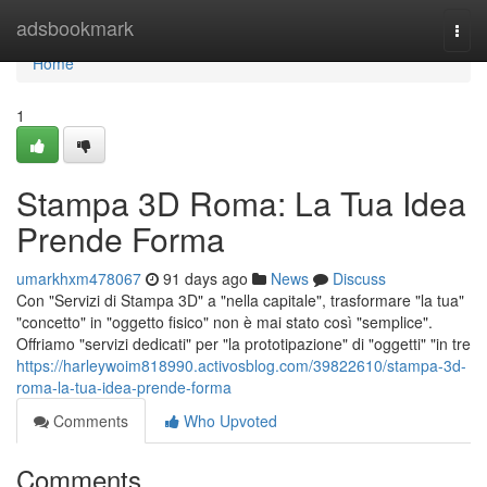
Home
adsbookmark
Togg
navi
Home
1
Stampa 3D Roma: La Tua Idea
Prende Forma
umarkhxm478067
91 days ago
News
Discuss
Con "Servizi di Stampa 3D" a "nella capitale", trasformare "la tua"
"concetto" in "oggetto fisico" non è mai stato così "semplice".
Offriamo "servizi dedicati" per "la prototipazione" di "oggetti" "in tre
https://harleywoim818990.activosblog.com/39822610/stampa-3d-
roma-la-tua-idea-prende-forma
Comments
Who Upvoted
Comments