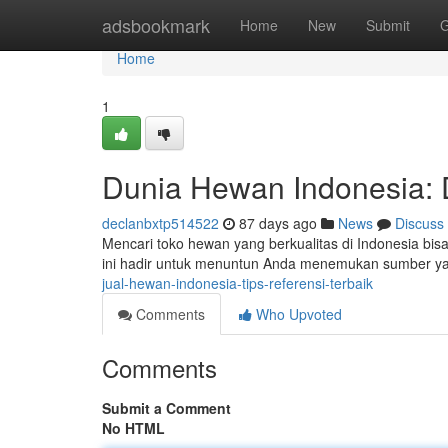
Home
adsbookmark
Home
New
Submit
G
Home
1
Dunia Hewan Indonesia: D
declanbxtp514522
87 days ago
News
Discuss
Mencari toko hewan yang berkualitas di Indonesia bisa 
ini hadir untuk menuntun Anda menemukan sumber ya
jual-hewan-indonesia-tips-referensi-terbaik
Comments
Who Upvoted
Comments
Submit a Comment
No HTML