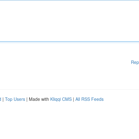
Rep
d
|
Top Users
| Made with
Kliqqi CMS
|
All RSS Feeds