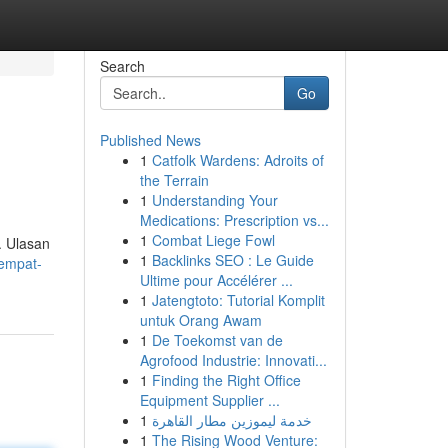
Search
Go
Published News
1
Catfolk Wardens: Adroits of
the Terrain
1
Understanding Your
Medications: Prescription vs...
1
Combat Liege Fowl
. Ulasan
1
Backlinks SEO : Le Guide
tempat-
Ultime pour Accélérer ...
1
Jatengtoto: Tutorial Komplit
untuk Orang Awam
1
De Toekomst van de
Agrofood Industrie: Innovati...
1
Finding the Right Office
Equipment Supplier ...
1
خدمة ليموزين مطار القاهرة
1
The Rising Wood Venture: