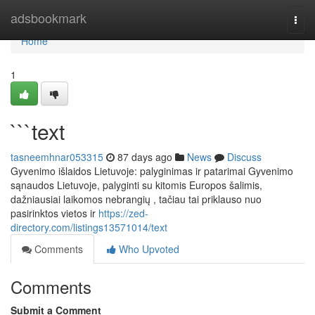
Home
adsbookmark
Togg
navi
Home
1
```text
tasneemhnar053315
87 days ago
News
Discuss
Gyvenimo išlaidos Lietuvoje: palyginimas ir patarimai Gyvenimo
sąnaudos Lietuvoje, palyginti su kitomis Europos šalimis,
dažniausiai laikomos nebrangių , tačiau tai priklauso nuo
pasirinktos vietos ir
https://zed-
directory.com/listings13571014/text
Comments
Who Upvoted
Comments
Submit a Comment