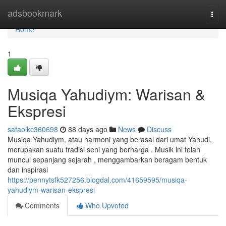
Home
adsbookmark
Togg
navi
Home
1
Musiqa Yahudiym: Warisan &
Ekspresi
safaoikc360698
88 days ago
News
Discuss
Musiqa Yahudiym, atau harmoni yang berasal dari umat Yahudi,
merupakan suatu tradisi seni yang berharga . Musik ini telah
muncul sepanjang sejarah , menggambarkan beragam bentuk
dan inspirasi
https://pennytsfk527256.blogdal.com/41659595/musiqa-
yahudiym-warisan-ekspresi
Comments
Who Upvoted