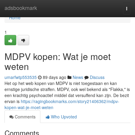
Home
adsbookmark
Togg
navi
Home
1
MDPV kopen: Wat je moet
weten
umarfwtp553535
89 days ago
News
Discuss
Het op het web kopen van MDPV is niet toegestaan en kan
ernstige juridische straffen. MDPV, ook wel bekend als "Flakka," is
een krachtig psychoactief middel dat versuffend kan zijn. De bezit
ervan is
https://ragingbookmarks.com/story21406362/mdpv-
kopen-wat-je-moet-weten
Comments
Who Upvoted
Comments