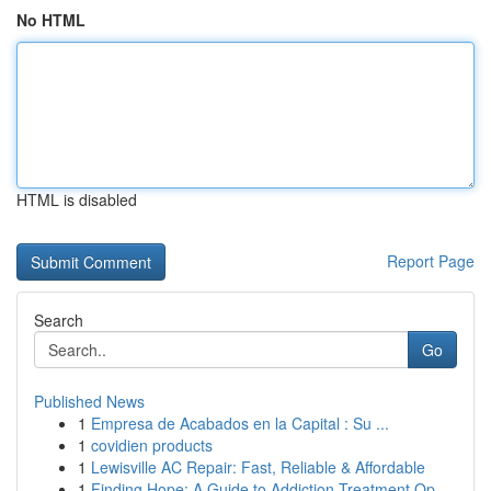
No HTML
HTML is disabled
Report Page
Search
Go
Published News
1
Empresa de Acabados en la Capital : Su ...
1
covidien products
1
Lewisville AC Repair: Fast, Reliable & Affordable
1
Finding Hope: A Guide to Addiction Treatment Op...