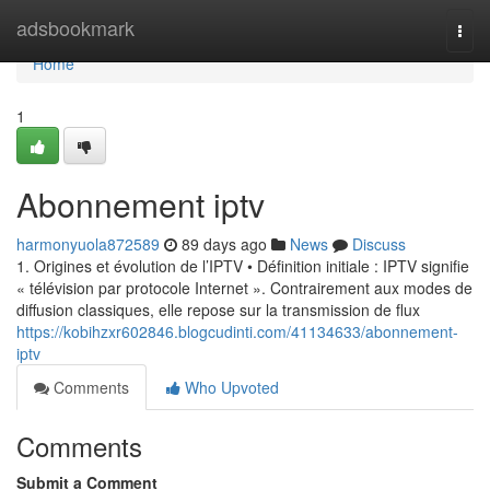
Home
adsbookmark
Togg
navi
Home
1
Abonnement iptv
harmonyuola872589
89 days ago
News
Discuss
1. Origines et évolution de l’IPTV • Définition initiale : IPTV signifie
« télévision par protocole Internet ». Contrairement aux modes de
diffusion classiques, elle repose sur la transmission de flux
https://kobihzxr602846.blogcudinti.com/41134633/abonnement-
iptv
Comments
Who Upvoted
Comments
Submit a Comment