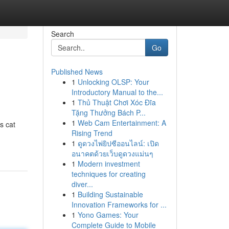
Search
Go
Published News
1
Unlocking OLSP: Your
Introductory Manual to the...
1
Thủ Thuật Chơi Xóc Đĩa
Tặng Thưởng Bách P...
1
Web Cam Entertainment: A
s cat
Rising Trend
1
ดูดวงไพ่ยิปซีออนไลน์: เปิด
อนาคตด้วยเว็บดูดวงแม่นๆ
1
Modern investment
techniques for creating
diver...
1
Building Sustainable
Innovation Frameworks for ...
1
Yono Games: Your
Complete Guide to Mobile