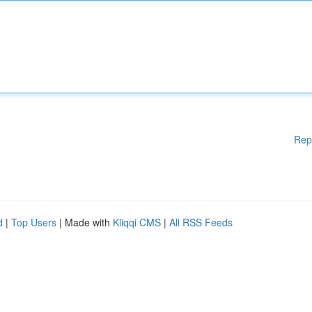
Rep
d
|
Top Users
| Made with
Kliqqi CMS
|
All RSS Feeds