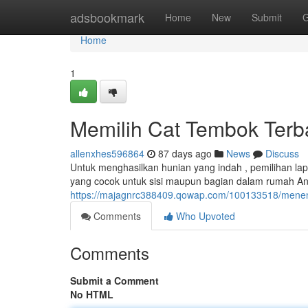
Home
adsbookmark
Home
New
Submit
G
Home
1
Memilih Cat Tembok Terbai
allenxhes596864
87 days ago
News
Discuss
Untuk menghasilkan hunian yang indah , pemilihan lap
yang cocok untuk sisi maupun bagian dalam rumah An
https://majagnrc388409.qowap.com/100133518/menent
Comments
Who Upvoted
Comments
Submit a Comment
No HTML