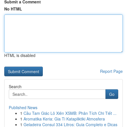
Submit a Comment
No HTML
HTML is disabled
Report Page
Search
Go
Published News
1
Cầu Tam Giác Lô Xiên XSMB: Phân Tích Chi Tiết ...
1
Aromatika Keria: Gia Ti Katapliktiki Atmosfera
1
Geladeira Consul 334 Litros: Guia Completo e Dicas