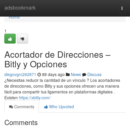
Home
adsbookmark
Togg
navi
Home
1
Acortador de Direcciones –
Bitly y Opciones
diegovgrc262871
88 days ago
News
Discuss
¿Necesitas reducir la cantidad de un vínculo ? Los acortadores
de direcciones, como Bitly y sus opciones ofrecen una manera
fácil para compartir tus ligamentos en plataformas digitales .
Existen
https://xbitly.com/
Comments
Who Upvoted
Comments