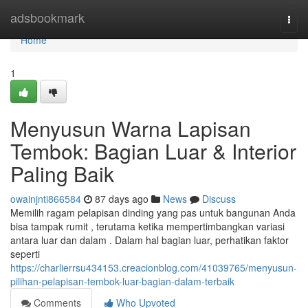
Home
adsbookmark
Togg
navi
Home
1
Menyusun Warna Lapisan
Tembok: Bagian Luar & Interior
Paling Baik
owainjnti866584
87 days ago
News
Discuss
Memilih ragam pelapisan dinding yang pas untuk bangunan Anda
bisa tampak rumit , terutama ketika mempertimbangkan variasi
antara luar dan dalam . Dalam hal bagian luar, perhatikan faktor
seperti
https://charlierrsu434153.creacionblog.com/41039765/menyusun-
pilihan-pelapisan-tembok-luar-bagian-dalam-terbaik
Comments
Who Upvoted