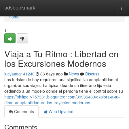
Home
adsbookmark
Togg
navi
Home
1
Viaja a Tu Ritmo : Libertad en
los Excursiones Modernos
lucyaaqg141240
86 days ago
News
Discuss
Los turistas de hoy requieren una significativa adaptabilidad al
organizar sus viajes. La típica idea de un itinerario fijo está
cediendo a un modelo donde el persona tiene el control sobre su
https://philipoijv757331.blogunteer.com/39936489/explora-a-tu-
ritmo-adaptabilidad-en-los-trayectos-modernos
Comments
Who Upvoted
Comments