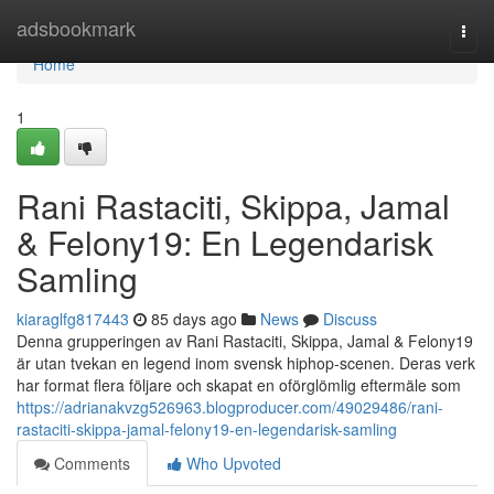
Home
adsbookmark
Togg
navi
Home
1
Rani Rastaciti, Skippa, Jamal
& Felony19: En Legendarisk
Samling
kiaraglfg817443
85 days ago
News
Discuss
Denna grupperingen av Rani Rastaciti, Skippa, Jamal & Felony19
är utan tvekan en legend inom svensk hiphop-scenen. Deras verk
har format flera följare och skapat en oförglömlig eftermäle som
https://adrianakvzg526963.blogproducer.com/49029486/rani-
rastaciti-skippa-jamal-felony19-en-legendarisk-samling
Comments
Who Upvoted