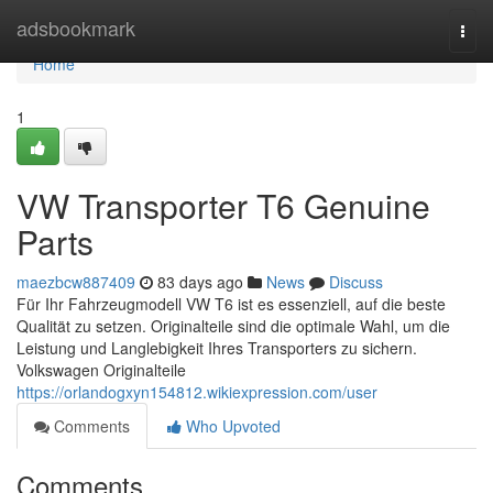
Home
adsbookmark
Togg
navi
Home
1
VW Transporter T6 Genuine
Parts
maezbcw887409
83 days ago
News
Discuss
Für Ihr Fahrzeugmodell VW T6 ist es essenziell, auf die beste
Qualität zu setzen. Originalteile sind die optimale Wahl, um die
Leistung und Langlebigkeit Ihres Transporters zu sichern.
Volkswagen Originalteile
https://orlandogxyn154812.wikiexpression.com/user
Comments
Who Upvoted
Comments