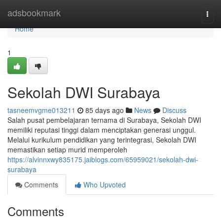
Home
adsbookmark
Togg
navi
Home
1
Sekolah DWI Surabaya
tasneemvgme013211
85 days ago
News
Discuss
Salah pusat pembelajaran ternama di Surabaya, Sekolah DWI
memiliki reputasi tinggi dalam menciptakan generasi unggul.
Melalui kurikulum pendidikan yang terintegrasi, Sekolah DWI
memastikan setiap murid memperoleh
https://alvinnxwy835175.jaiblogs.com/65959021/sekolah-dwi-
surabaya
Comments
Who Upvoted
Comments