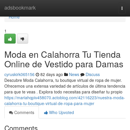
Home
adsbookmark
Togg
navi
Home
1
Moda en Calahorra Tu Tienda
Online de Vestido para Damas
cyruskirk065156
82 days ago
News
Discuss
Descubre Moda Calahorra, tu boutique virtual de ropa de mujer.
Ofrecemos una extensa variedad de artículos de última tendencia
para que te veas . Explora todo necesitas para diseñar tu propio
https://mariahqpiv458070.actoblog.com/42116223/nuestra-moda-
calahorra-tu-boutique-virtual-de-ropa-para-mujer
Comments
Who Upvoted
Comments