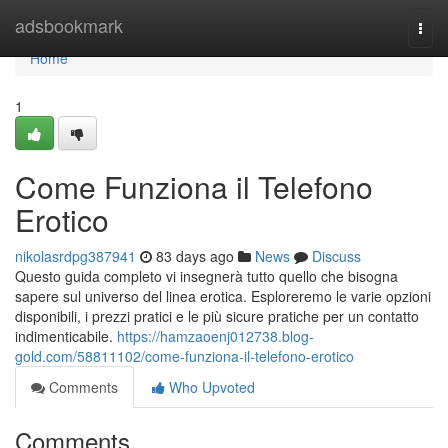
Home
adsbookmark
Togg
navi
Home
1
Come Funziona il Telefono
Erotico
nikolasrdpg387941
83 days ago
News
Discuss
Questo guida completo vi insegnerà tutto quello che bisogna
sapere sul universo del linea erotica. Esploreremo le varie opzioni
disponibili, i prezzi pratici e le più sicure pratiche per un contatto
indimenticabile.
https://hamzaoenj012738.blog-
gold.com/58811102/come-funziona-il-telefono-erotico
Comments
Who Upvoted
Comments