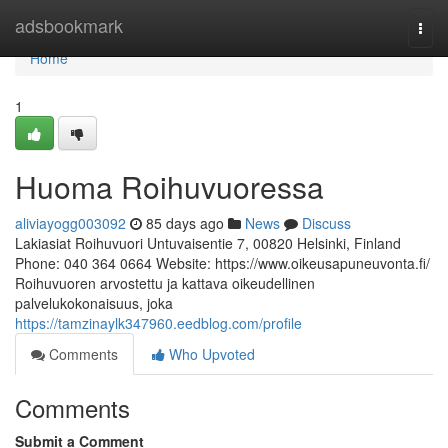
Home
adsbookmark
Togg
navi
Home
1
Huoma Roihuvuoressa
aliviayogg003092
85 days ago
News
Discuss
Lakiasiat Roihuvuori Untuvaisentie 7, 00820 Helsinki, Finland
Phone: 040 364 0664 Website: https://www.oikeusapuneuvonta.fi/
Roihuvuoren arvostettu ja kattava oikeudellinen
palvelukokonaisuus, joka
https://tamzinaylk347960.eedblog.com/profile
Comments
Who Upvoted
Comments
Submit a Comment