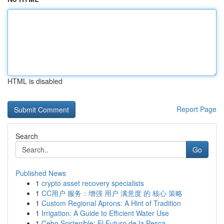
HTML is disabled
Report Page
Search
Go
Published News
1
crypto asset recovery specialists
1
CC用户 服务：增强 用户 满意度 的 核心 策略
1
Custom Regional Aprons: A Hint of Tradition
1
Irrigation: A Guide to Efficient Water Use
1
Cebo Sostenible: El Futuro de la Pesca