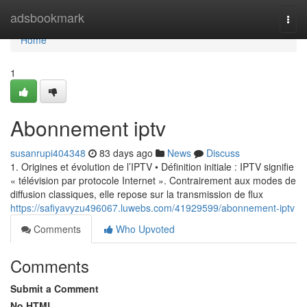
Home
adsbookmark
Togg
navi
Home
1
Abonnement iptv
susanrupi404348
83 days ago
News
Discuss
1. Origines et évolution de l’IPTV • Définition initiale : IPTV signifie
« télévision par protocole Internet ». Contrairement aux modes de
diffusion classiques, elle repose sur la transmission de flux
https://safiyavyzu496067.luwebs.com/41929599/abonnement-iptv
Comments
Who Upvoted
Comments
Submit a Comment
No HTML