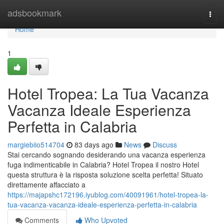
Home
adsbookmark
Togg
navi
Home
1
Hotel Tropea: La Tua Vacanza
Vacanza Ideale Esperienza
Perfetta in Calabria
margiebiio514704
83 days ago
News
Discuss
Stai cercando sognando desiderando una vacanza esperienza
fuga indimenticabile in Calabria? Hotel Tropea il nostro Hotel
questa struttura è la risposta soluzione scelta perfetta! Situato
direttamente affacciato a
https://majapshc172196.iyublog.com/40091961/hotel-tropea-la-
tua-vacanza-vacanza-ideale-esperienza-perfetta-in-calabria
Comments
Who Upvoted