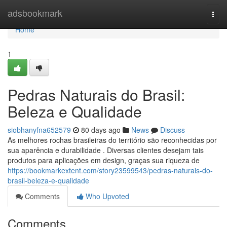
Home
adsbookmark
Togg
navi
Home
1
Pedras Naturais do Brasil:
Beleza e Qualidade
siobhanyfna652579
80 days ago
News
Discuss
As melhores rochas brasileiras do território são reconhecidas por
sua aparência e durabilidade . Diversas clientes desejam tais
produtos para aplicações em design, graças sua riqueza de
https://bookmarkextent.com/story23599543/pedras-naturais-do-
brasil-beleza-e-qualidade
Comments
Who Upvoted
Comments