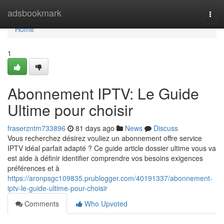
Home
adsbookmark
Togg
navi
Home
1
Abonnement IPTV: Le Guide
Ultime pour choisir
fraserzntm733896
81 days ago
News
Discuss
Vous recherchez désirez vouliez un abonnement offre service
IPTV idéal parfait adapté ? Ce guide article dossier ultime vous va
est aide à définir identifier comprendre vos besoins exigences
préférences et à
https://aronpsgc109835.prublogger.com/40191337/abonnement-
iptv-le-guide-ultime-pour-choisir
Comments
Who Upvoted