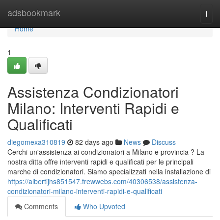
Home
adsbookmark
Togg
navi
Home
1
Assistenza Condizionatori
Milano: Interventi Rapidi e
Qualificati
diegomexa310819
82 days ago
News
Discuss
Cerchi un'assistenza ai condizionatori a Milano e provincia ? La
nostra ditta offre interventi rapidi e qualificati per le principali
marche di condizionatori. Siamo specializzati nella installazione di
https://albertijhs851547.frewwebs.com/40306538/assistenza-
condizionatori-milano-interventi-rapidi-e-qualificati
Comments
Who Upvoted