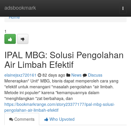
Home
adsbookmark
Togg
navi
Home
1
IPAL MBG: Solusi Pengolahan
Air Limbah Efektif
elainejsxz720161
82 days ago
News
Discuss
Menerapkan" Unit" MBG, bisnis dapat memperoleh cara yang
"efektif untuk menangani "masalah pengolahan "air limbah.
Metode ini populer" karena "kemampuannya dalam
"menghilangkan "zat berbahaya, dan
https://bookmarkrange.com/story23377177/ipal-mbg-solusi-
pengolahan-air-limbah-efektif
Comments
Who Upvoted