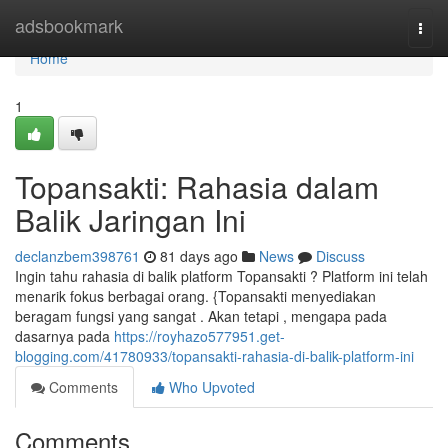
Home
adsbookmark
Togg
navi
Home
1
Topansakti: Rahasia dalam
Balik Jaringan Ini
declanzbem398761
81 days ago
News
Discuss
Ingin tahu rahasia di balik platform Topansakti ? Platform ini telah
menarik fokus berbagai orang. {Topansakti menyediakan
beragam fungsi yang sangat . Akan tetapi , mengapa pada
dasarnya pada
https://royhazo577951.get-
blogging.com/41780933/topansakti-rahasia-di-balik-platform-ini
Comments
Who Upvoted
Comments