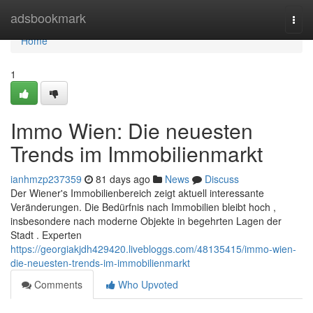
Home
adsbookmark
Togg
navi
Home
1
Immo Wien: Die neuesten
Trends im Immobilienmarkt
ianhmzp237359
81 days ago
News
Discuss
Der Wiener's Immobilienbereich zeigt aktuell interessante
Veränderungen. Die Bedürfnis nach Immobilien bleibt hoch ,
insbesondere nach moderne Objekte in begehrten Lagen der
Stadt . Experten
https://georgiakjdh429420.livebloggs.com/48135415/immo-wien-
die-neuesten-trends-im-immobilienmarkt
Comments
Who Upvoted