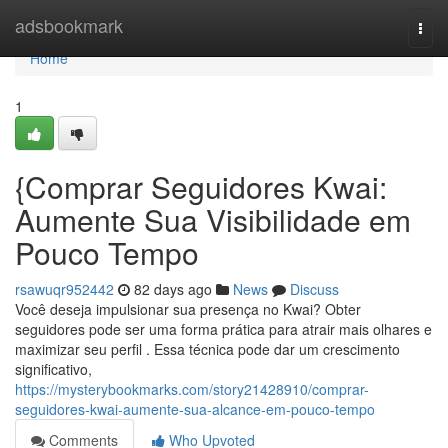
Home
adsbookmark
Togg
navi
Home
1
{Comprar Seguidores Kwai:
Aumente Sua Visibilidade em
Pouco Tempo
rsawuqr952442
82 days ago
News
Discuss
Você deseja impulsionar sua presença no Kwai? Obter
seguidores pode ser uma forma prática para atrair mais olhares e
maximizar seu perfil . Essa técnica pode dar um crescimento
significativo,
https://mysterybookmarks.com/story21428910/comprar-
seguidores-kwai-aumente-sua-alcance-em-pouco-tempo
Comments
Who Upvoted