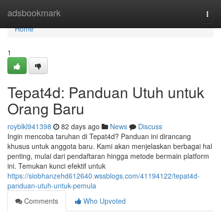
Home
adsbookmark
Togg
navi
Home
1
Tepat4d: Panduan Utuh untuk
Orang Baru
royblkl941398
82 days ago
News
Discuss
Ingin mencoba taruhan di Tepat4d? Panduan ini dirancang
khusus untuk anggota baru. Kami akan menjelaskan berbagai hal
penting, mulai dari pendaftaran hingga metode bermain platform
ini. Temukan kunci efektif untuk
https://siobhanzehd612640.wssblogs.com/41194122/tepat4d-
panduan-utuh-untuk-pemula
Comments
Who Upvoted