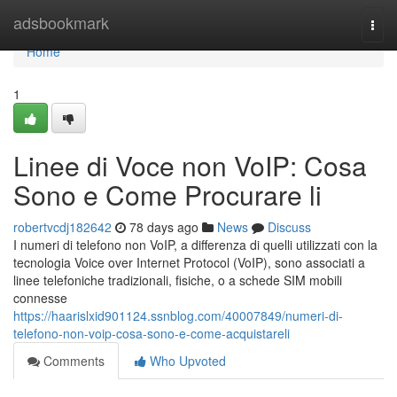
Home
adsbookmark
Togg
navi
Home
1
Linee di Voce non VoIP: Cosa
Sono e Come Procurare li
robertvcdj182642
78 days ago
News
Discuss
I numeri di telefono non VoIP, a differenza di quelli utilizzati con la
tecnologia Voice over Internet Protocol (VoIP), sono associati a
linee telefoniche tradizionali, fisiche, o a schede SIM mobili
connesse
https://haarislxid901124.ssnblog.com/40007849/numeri-di-
telefono-non-voip-cosa-sono-e-come-acquistareli
Comments
Who Upvoted