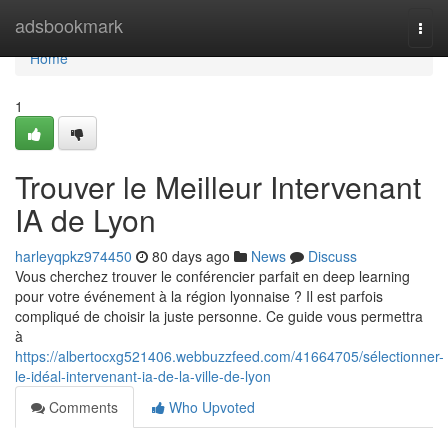
Home
adsbookmark
Togg
navi
Home
1
Trouver le Meilleur Intervenant
IA de Lyon
harleyqpkz974450
80 days ago
News
Discuss
Vous cherchez trouver le conférencier parfait en deep learning
pour votre événement à la région lyonnaise ? Il est parfois
compliqué de choisir la juste personne. Ce guide vous permettra
à
https://albertocxg521406.webbuzzfeed.com/41664705/sélectionner-
le-idéal-intervenant-ia-de-la-ville-de-lyon
Comments
Who Upvoted