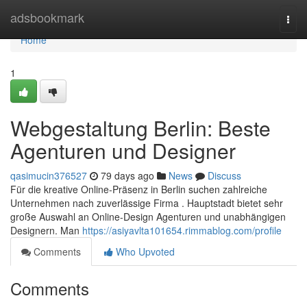
Home
adsbookmark
Togg
navi
Home
1
Webgestaltung Berlin: Beste
Agenturen und Designer
qasimucin376527
79 days ago
News
Discuss
Für die kreative Online-Präsenz in Berlin suchen zahlreiche
Unternehmen nach zuverlässige Firma . Hauptstadt bietet sehr
große Auswahl an Online-Design Agenturen und unabhängigen
Designern. Man
https://asiyavlta101654.rimmablog.com/profile
Comments
Who Upvoted
Comments