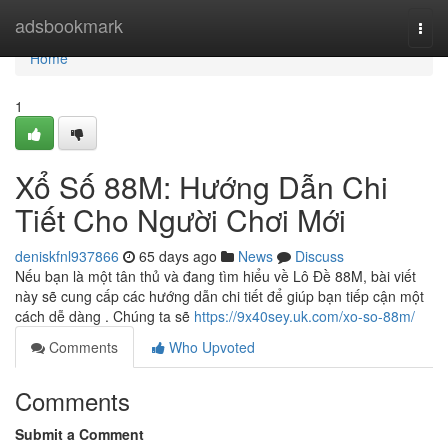
Home
adsbookmark
Togg
navi
Home
1
Xổ Số 88M: Hướng Dẫn Chi
Tiết Cho Người Chơi Mới
deniskfnl937866
65 days ago
News
Discuss
Nếu bạn là một tân thủ và đang tìm hiểu về Lô Đề 88M, bài viết
này sẽ cung cấp các hướng dẫn chi tiết để giúp bạn tiếp cận một
cách dễ dàng . Chúng ta sẽ
https://9x40sey.uk.com/xo-so-88m/
Comments
Who Upvoted
Comments
Submit a Comment